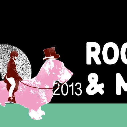
RO
& 
30.11.2013