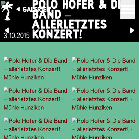
POLO HOFER & DIE
GALERIEN
BAND –
ALLERLETZTES
KONZERT!
3.10.2015