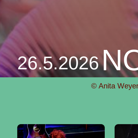
N
26.5.2026
© Anita Weye