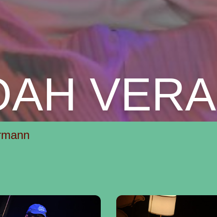
OAH VER
rmann