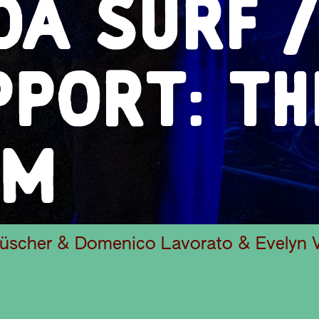
DA SURF 
PORT: TH
UM
Lüscher & Domenico Lavorato & Evelyn 