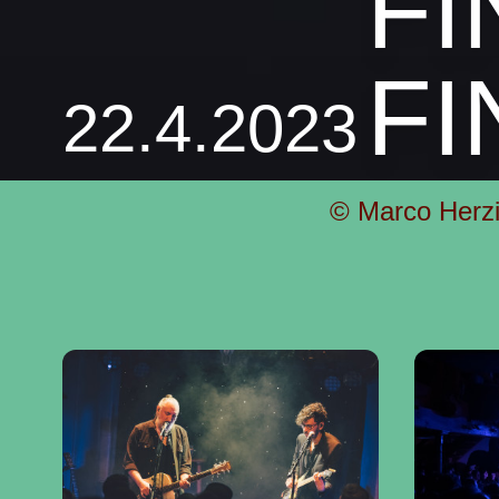
FI
FI
22.4.2023
© Marco Herz