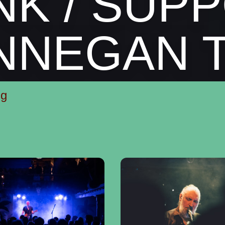
NK / SUP
NNEGAN T
ig