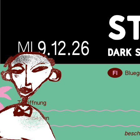
S
9.12.26
MI
DARK S
FI
Blueg
Türöffnung
Showbeginn
Stehkonzert
besch