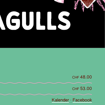
AGULLS
48.00
CHF
53.00
CHF
Kalender
·
Facebook