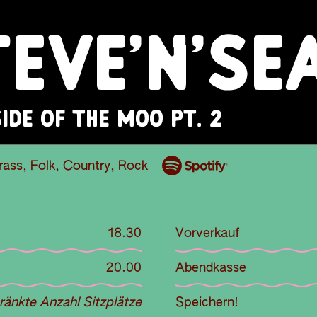
TEVE'N'SE
IDE OF THE MOO PT. 2
rass
,
Folk
,
Country
,
Rock
18.30
Vorverkauf
20.00
Abendkasse
ränkte Anzahl Sitzplätze
Speichern!