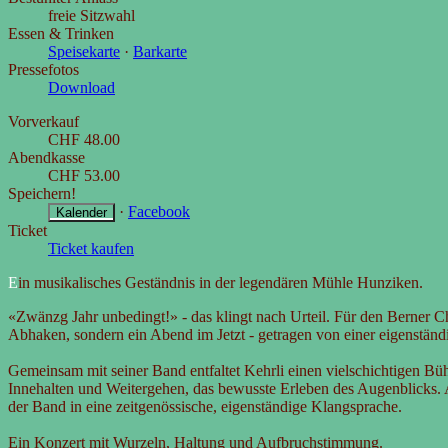
freie Sitzwahl
Essen & Trinken
Speisekarte
·
Barkarte
Pressefotos
Download
Vorverkauf
CHF
48.00
Abendkasse
CHF
53.00
Speichern!
·
Facebook
Kalender
Ticket
Ticket kaufen
Ein musikalisches Geständnis in der legendären Mühle Hunziken.
«Zwänzg Jahr unbedingt!» - das klingt nach Urteil. Für den Berner 
Abhaken, sondern ein Abend im Jetzt - getragen von einer eigenstän
Gemeinsam mit seiner Band entfaltet Kehrli einen vielschichtigen Büh
Innehalten und Weitergehen, das bewusste Erleben des Augenblicks. A
der Band in eine zeitgenössische, eigenständige Klangsprache.
Ein Konzert mit Wurzeln, Haltung und Aufbruchstimmung.