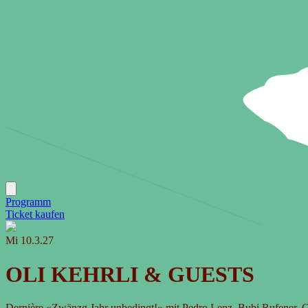
Programm
Ticket
kaufen
Mi
10.3.27
OLI KEHRLI & GUESTS
Dernière «Zwänzg Jahr unbedingt!» mit Pedro Lenz, Bubi Rufener, C