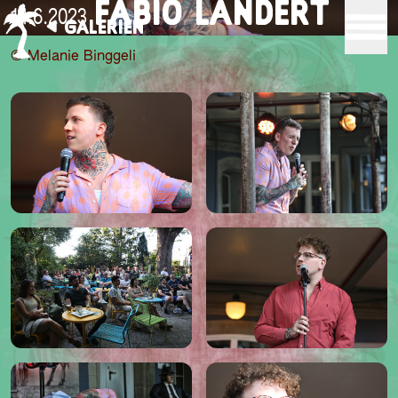
FABIO LANDERT
14.6.2023
GALERIEN
© Melanie Binggeli