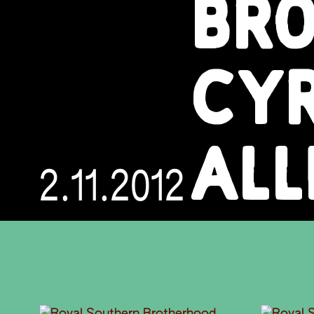
BRO
CYR
ALL
2.11.2012