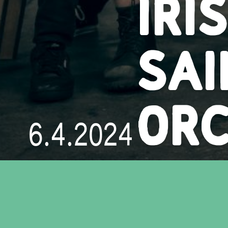
SAI
OR
6.4.2024