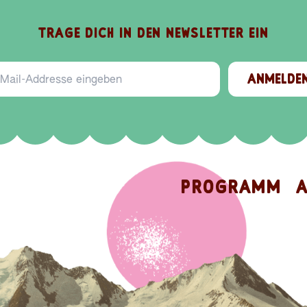
S
P
B
I
A
E
L
E
ail-Addresse
O
V
N
I
E
D
ANMELDE
PROGRAMM
A