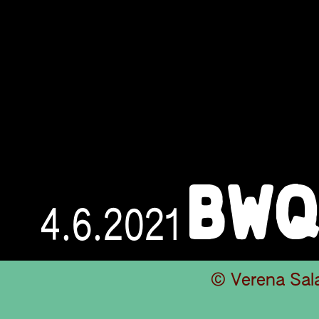
BW
4.6.2021
© Verena Sal