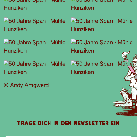
© Andy Amgwerd
L
E
V
N
E
I
I
D
TRAGE DICH IN DEN NEWSLETTER EIN
E
P
O
S
A
B
E-Mail-Addresse